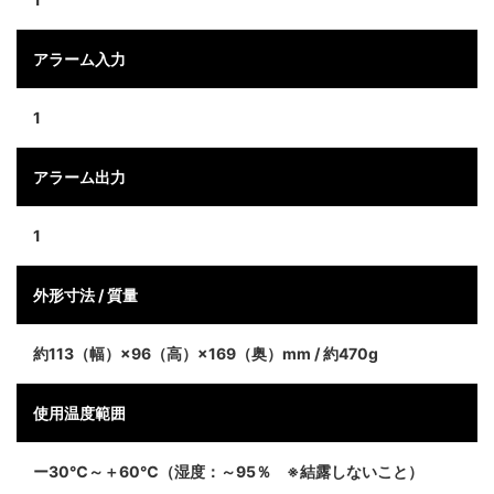
アラーム入力
1
アラーム出力
1
外形寸法 / 質量
約113（幅）×96（高）×169（奥）mm / 約470g
使用温度範囲
ー30℃～＋60℃（湿度：～95％ ※結露しないこと）