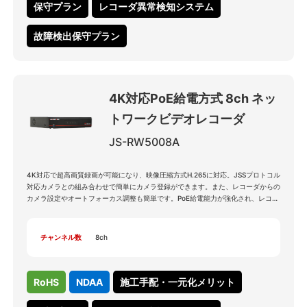
保守プラン
レコーダ異常検知システム
故障検出保守プラン
4K対応PoE給電方式 8ch ネッ
トワークビデオレコーダ
JS-RW5008A
4K対応で超高画質録画が可能になり、映像圧縮方式H.265に対応。JSSプロトコル
対応カメラとの組み合わせで簡単にカメラ登録ができます。また、レコーダからの
カメラ設定やオートフォーカス調整も簡単です。PoE給電能力が強化され、レコー
ダ1台でより多くのカメラをスムーズに運用可能になりました。
チャンネル数
8ch
RoHS
NDAA
施工手配・一元化メリット