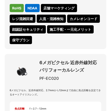
RoHS
NDAA
店舗マーケティング
レジ混雑回避
人流・混雑検知
カメレオンコード
顔認証セキュリティ
施工手配・一元化メリット
保守プラン
6メガピクセル 近赤外線対応
バリフォーカルレンズ
PF-EC020
6メガピクセル、近赤外線対応。2.7mmから12mmまで自由に焦点距離を設定でき
るオートアイリスレンズ。
焦点距離
f＝2.7～12mm