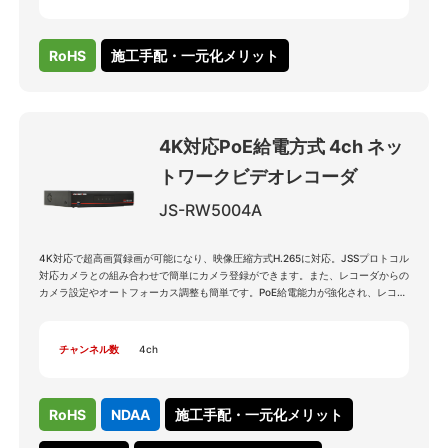
RoHS
施工手配・一元化メリット
4K対応PoE給電方式 4ch ネッ
トワークビデオレコーダ
JS-RW5004A
4K対応で超高画質録画が可能になり、映像圧縮方式H.265に対応。JSSプロトコル
対応カメラとの組み合わせで簡単にカメラ登録ができます。また、レコーダからの
カメラ設定やオートフォーカス調整も簡単です。PoE給電能力が強化され、レコー
ダ1台でより多くのカメラをスムーズに運用可能になりました。
チャンネル数
4ch
RoHS
NDAA
施工手配・一元化メリット