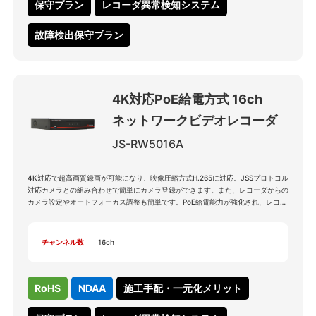
保守プラン
レコーダ異常検知システム
故障検出保守プラン
4K対応PoE給電方式 16ch
ネットワークビデオレコーダ
JS-RW5016A
4K対応で超高画質録画が可能になり、映像圧縮方式H.265に対応。JSSプロトコル
対応カメラとの組み合わせで簡単にカメラ登録ができます。また、レコーダからの
カメラ設定やオートフォーカス調整も簡単です。PoE給電能力が強化され、レコー
ダ1台でより多くのカメラをスムーズに運用可能になりました。
チャンネル数
16ch
RoHS
NDAA
施工手配・一元化メリット