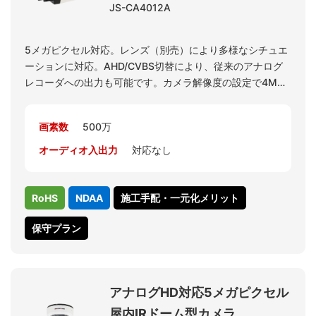
JS-CA4012A
5メガピクセル対応。レンズ（別売）により多様なシチュエ
ーションに対応。AHD/CVBS切替により、従来のアナログ
レコーダへの出力も可能です。カメラ解像度の設定で4M
15FPSを選択可能です。レコーダJS-RA6016で4M解像度の
表示が可能となります。※5メガピクセル対応のレンズはPF-
画素数
500万
EC020です。
オーディオ入出力
対応なし
RoHS
NDAA
施工手配・一元化メリット
保守プラン
アナログHD対応5メガピクセル
屋内IRドーム型カメラ