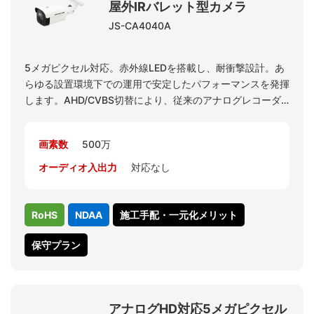
屋外IRバレット型カメラ
JS-CA4040A
5メガピクセル対応。赤外線LEDを搭載し、耐衝撃設計。あ
らゆる設置環境下での運用で安定したパフォーマンスを発揮
します。AHD/CVBS切替により、従来のアナログレコーダ
への出力も可能です。カメラ解像度の設定で4M 15FPSを選
択可能です。レコーダJS-RA6016で4M解像度の表示が可能
画素数
500万
となります。
オーディオ入出力
対応なし
RoHS
NDAA
施工手配・一元化メリット
保守プラン
アナログHD対応5メガピクセル