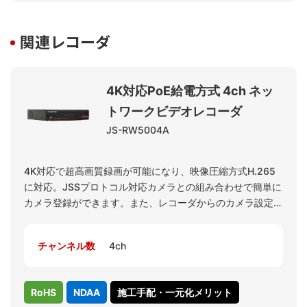
関連レコーダ
4K対応PoE給電方式 4ch ネッ
トワークビデオレコーダ
JS-RW5004A
4K対応で超高画質録画が可能になり、映像圧縮方式H.265
に対応。JSSプロトコル対応カメラとの組み合わせで簡単に
カメラ登録ができます。また、レコーダからのカメラ設定や
オートフォーカス調整も簡単です。PoE給電能力が強化さ
れ、レコーダ1台でより多くのカメラをスムーズに運用可能
チャンネル数
4ch
になりました。
RoHS
NDAA
施工手配・一元化メリット