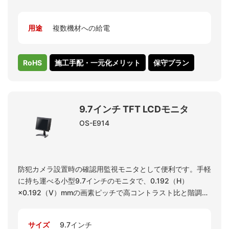
用途
複数機材への給電
RoHS
施工手配・一元化メリット
保守プラン
9.7インチ TFT LCDモニタ
OS-E914
防犯カメラ設置時の確認用監視モニタとして便利です。手軽
に持ち運べる小型9.7インチのモニタで、0.192（H）
×0.192（V）mmの画素ピッチで高コントラスト比と階調レ
ベルを実現。アナログHD入出力 最大4M30P / 8M15P 可能
です。
サイズ
9.7インチ