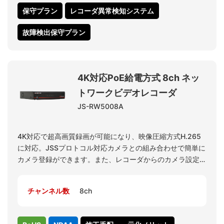
保守プラン
レコーダ異常検知システム
故障検出保守プラン
4K対応PoE給電方式 8ch ネッ
トワークビデオレコーダ
JS-RW5008A
4K対応で超高画質録画が可能になり、映像圧縮方式H.265
に対応。JSSプロトコル対応カメラとの組み合わせで簡単に
カメラ登録ができます。また、レコーダからのカメラ設定や
オートフォーカス調整も簡単です。PoE給電能力が強化さ
れ、レコーダ1台でより多くのカメラをスムーズに運用可能
チャンネル数
8ch
になりました。