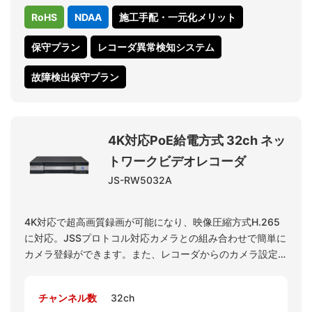
RoHS
NDAA
施工手配・一元化メリット
保守プラン
レコーダ異常検知システム
故障検出保守プラン
4K対応PoE給電方式 32ch ネッ
トワークビデオレコーダ
JS-RW5032A
4K対応で超高画質録画が可能になり、映像圧縮方式H.265
に対応。JSSプロトコル対応カメラとの組み合わせで簡単に
カメラ登録ができます。また、レコーダからのカメラ設定や
オートフォーカス調整も簡単です。PoE給電能力が強化さ
れ、レコーダ1台でより多くのカメラをスムーズに運用可能
チャンネル数
32ch
になりました。