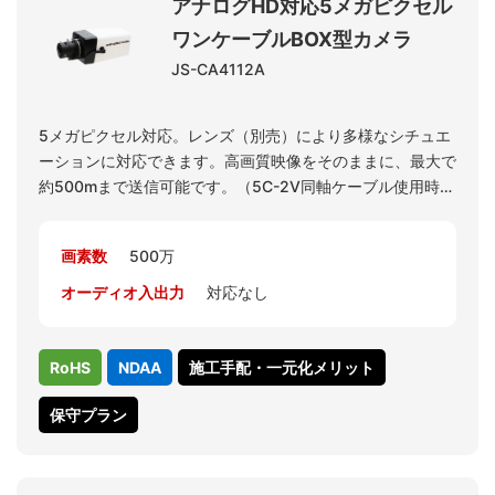
アナログHD対応5メガピクセル
ワンケーブルBOX型カメラ
JS-CA4112A
5メガピクセル対応。レンズ（別売）により多様なシチュエ
ーションに対応できます。高画質映像をそのままに、最大で
約500mまで送信可能です。（5C-2V同軸ケーブル使用時。
3C-2Vの場合、約300mまで送信可能です。カメラ解像度の
設定で4M 15FPSを選択可能です。レコーダJS-RA6016で
画素数
500万
4M解像度の表示が可能となります。
※5メガピクセル対応のレンズはPF-EC020です。
オーディオ入出力
対応なし
※CVBS出力は簡易的信号のため、設置時のプレビュー用途
等だけにご利用ください。
RoHS
NDAA
施工手配・一元化メリット
保守プラン