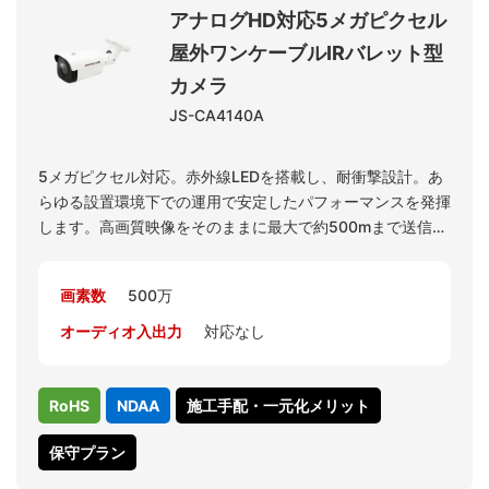
アナログHD対応5メガピクセル
屋外ワンケーブルIRバレット型
カメラ
JS-CA4140A
5メガピクセル対応。赤外線LEDを搭載し、耐衝撃設計。あ
らゆる設置環境下での運用で安定したパフォーマンスを発揮
します。高画質映像をそのままに最大で約500mまで送信可
能です。（5C-2V 同軸ケーブル使用時。3C-2Vの場合、約
300mまで送信可能です）カメラ解像度の設定で4M 15FPS
画素数
500万
を選択可能です。レコーダJS-RA6016で4M解像度の表示が
可能となります。
オーディオ入出力
対応なし
※CVBS出力は簡易的信号のため、設置時のプレビュー用途
等だけにご利用ください。
RoHS
NDAA
施工手配・一元化メリット
保守プラン