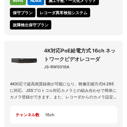
RoHS
NDAA
施工手配・一元化メリット
保守プラン
レコーダ異常検知システム
故障検出保守プラン
4K対応PoE給電方式 16ch ネッ
トワークビデオレコーダ
JS-RW5016A
4K対応で超高画質録画が可能になり、映像圧縮方式H.265
に対応。JSSプロトコル対応カメラとの組み合わせで簡単に
カメラ登録ができます。また、レコーダからのカメラ設定や
オートフォーカス調整も簡単です。PoE給電能力が強化さ
れ、レコーダ1台でより多くのカメラをスムーズに運用可能
チャンネル数
16ch
になりました。