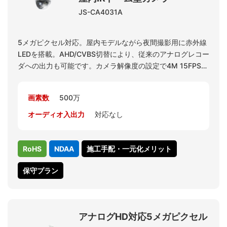
JS-CA4031A
5メガピクセル対応。屋内モデルながら夜間撮影用に赤外線
LEDを搭載。AHD/CVBS切替により、従来のアナログレコー
ダへの出力も可能です。カメラ解像度の設定で4M 15FPSを
選択可能です。レコーダJS-RA6016で4M解像度の表示が可
能となります。
画素数
500万
オーディオ入出力
対応なし
RoHS
NDAA
施工手配・一元化メリット
保守プラン
アナログHD対応5メガピクセル