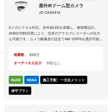
屋外IRドーム型カメラ
JS-CA4041A
5メガピクセル対応。赤外線LEDを搭載し、耐衝撃設計。
AHD/CVBS切替により、従来のアナログレコーダへの出力
も可能です。カメラ解像度の設定で4M 15FPSを選択可能で
す。レコーダJS-RA6016で4M解像度の表示が可能となりま
す。
画素数
500万
オーディオ入出力
対応なし
RoHS
NDAA
施工手配・一元化メリット
保守プラン