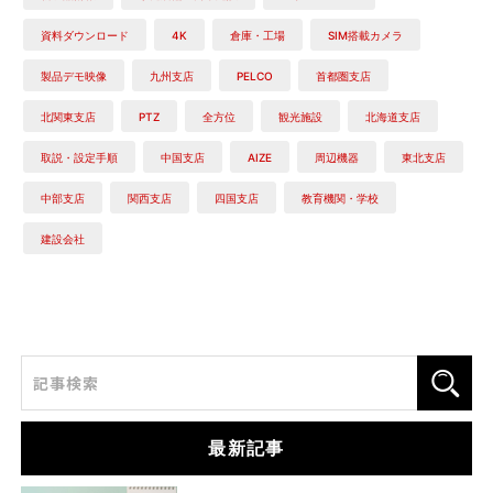
資料ダウンロード
4K
倉庫・工場
SIM搭載カメラ
製品デモ映像
九州支店
PELCO
首都圏支店
北関東支店
PTZ
全方位
観光施設
北海道支店
取説・設定手順
中国支店
AIZE
周辺機器
東北支店
中部支店
関西支店
四国支店
教育機関・学校
建設会社
最新記事