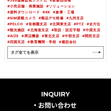
JSS遠隔監視システム
新製品情報
小売店舗・商業施設
ソリューション
資料ダウンロード
4K
倉庫・工場
SIM搭載カメラ
製品デモ映像
九州支店
PELCO
首都圏支店
北関東支店
PTZ
全方位
観光施設
北海道支店
取説・設定手順
中国支店
AIZE
周辺機器
東北支店
中部支店
関西支店
四国支店
教育機関・学校
建設会社
タグ全てを表示
INQUIRY
お問い合わせ