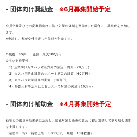
- 団体向け奨励金
※6月募集開始予定
会員企業及びその従業員向けに防止対策の体制を整備※した場合に、奨励金を支給し
ます。
※申請し、都が交付決定した取組が対象です。
○規模：30件 金額：最大100万円
○主な支給要件
（1）企業向けカスハラ対策方針の策定・周知（20万円）
（2）カスハラ防止対策のサポート窓口の設置（40万円）
（3）カスハラ対策研修の実施 （20万円）
（4）外部人材等活用によるカスハラ対策の実施（20万円）
- 団体向け補助金
※4月募集開始予定
顧客との接点を効果的に活用し、防止対策と条例の普及に都と連携して取り組む団体
を支援します。
（補助率：1/2 補助上限：5,000万円 規模：10件程度）