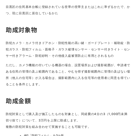
目黒区の住民基本台帳に登録されている世帯の世帯主またはこれに準ずるかたで、か
つ、現に目黒区に居住しているかた
助成対象物
防犯カメラ・カメラ付きドアホン・防犯性能の高い鍵・ガードプレート・補助錠・防
犯ガラス・防犯フィルム・面格子・ガラス破壊センサー・センサー付きライト・セン
サー付きアラーム・防犯砂利・その他侵入盗被害防止に有用とされるもの
ただし、カメラ機能の付いている機器の場合、設置場所および撮影範囲が、申請者で
ある住民の管理の及ぶ範囲内であること。やむを得ず撮影範囲内に管理の及ばない場
所（他人の住宅等）が入る場合は、撮影範囲内に入る住宅等の使用者に同意を得てい
ることを条件とします。
助成金額
防犯対策として購入及び施工したものを対象とし、同経費の4分の3（1,000円未満
切り捨て）について、3万円を上限に助成します。
複数の防犯対策を組み合わせて実施することも可能です。
例1「防犯フィルム」を3カ所