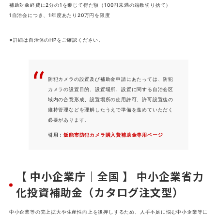
補助対象経費に2分の1を乗じて得た額（100円未満の端数切り捨て）
1自治会につき、1年度あたり20万円を限度
※詳細は自治体のHPをご確認ください。
防犯カメラの設置及び補助金申請にあたっては、防犯
カメラの設置目的、設置場所、設置に関する自治会区
域内の合意形成、設置場所の使用許可、許可設置後の
維持管理などを理解したうえで準備を進めていただく
必要があります。
引用：
飯能市防犯カメラ購入費補助金専用ページ
【 中小企業庁｜全国 】 中小企業省力
化投資補助金（カタログ注文型）
中小企業等の売上拡大や生産性向上を後押しするため、人手不足に悩む中小企業等に