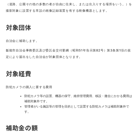
（道路、公園その他の多数の者が自由に往来し、または出入りする場所をいう。）を
撮影対象に設置する常設の画像記録装置を有する映像機器とします。
対象団体
自治会に補助します。
飯能市自治会事務委託及び委託金交付要綱（昭和51年告示第82号）第3条第1項の規
定により届出をした自治会が対象団体となります。
対象経費
防犯カメラの購入に要する費用
防犯カメラ等の設置、機器の保守、維持管理費用、移設・撤去にかかる費用は
補助対象外です。
管理者がいる施設等の管理を目的として設置する防犯カメラは補助対象外で
す。
補助金の額