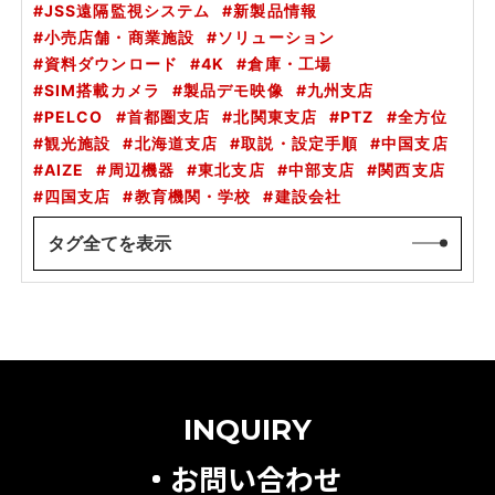
JSS遠隔監視システム
新製品情報
小売店舗・商業施設
ソリューション
資料ダウンロード
4K
倉庫・工場
SIM搭載カメラ
製品デモ映像
九州支店
PELCO
首都圏支店
北関東支店
PTZ
全方位
観光施設
北海道支店
取説・設定手順
中国支店
AIZE
周辺機器
東北支店
中部支店
関西支店
四国支店
教育機関・学校
建設会社
タグ全てを表示
INQUIRY
お問い合わせ