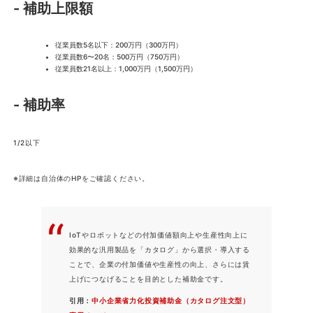
- 補助上限額
従業員数5名以下：200万円（300万円）
従業員数6〜20名：500万円（750万円）
従業員数21名以上：1,000万円（1,500万円）
- 補助率
1/2以下
※詳細は自治体のHPをご確認ください。
IoTやロボットなどの付加価値額向上や生産性向上に
効果的な汎用製品を「カタログ」から選択・導入する
ことで、企業の付加価値や生産性の向上、さらには賃
上げにつなげることを目的とした補助金です。
引用：
中小企業省力化投資補助金（カタログ注文型）