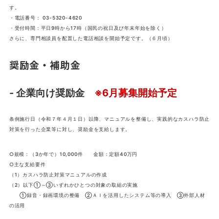
す。
・電話番号： 03-5320-4620
・受付時間：平日9時から17時（国民の祝日及び年末年始を除く）
さらに、専門相談員を配置した電話相談を開始予定です。（６月頃）
奨励金・補助金
- 企業向け奨励金
※6月募集開始予定
条例施行日（令和７年４月１日）以降、マニュアルを整備し、実践的なカスハラ防止
対策を行った企業等に対し、奨励金を支給します。
○規模：（3か年で）10,000件 金額：定額40万円
○主な支給要件
（1）カスハラ防止対策マニュアルの作成
（2）以下①～③いずれかひとつの対象の取組の実施
①録音・録画環境の整備 ②ＡＩを活用したシステム等の導入 ③外部人材
の活用