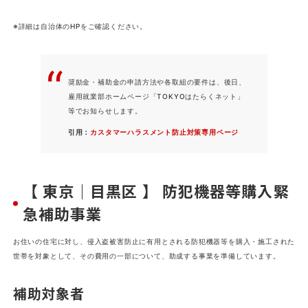
※詳細は自治体のHPをご確認ください。
奨励金・補助金の申請方法や各取組の要件は、後日、
雇用就業部ホームページ「TOKYOはたらくネット」
等でお知らせします。
引用：
カスタマーハラスメント防止対策専用ページ
【 東京｜目黒区 】 防犯機器等購入緊
急補助事業
お住いの住宅に対し、侵入盗被害防止に有用とされる防犯機器等を購入・施工された
世帯を対象として、その費用の一部について、助成する事業を準備しています。
補助対象者