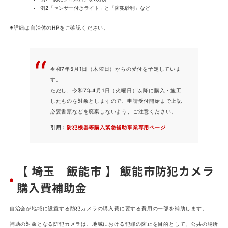
例2「センサー付きライト」と「防犯砂利」など
※詳細は自治体のHPをご確認ください。
令和7年5月1日（木曜日）からの受付を予定していま
す。
ただし、令和7年4月1日（火曜日）以降に購入・施工
したものを対象としますので、申請受付開始まで上記
必要書類などを廃棄しないよう、ご注意ください。
引用：
防犯機器等購入緊急補助事業専用ページ
【 埼玉｜飯能市 】 飯能市防犯カメラ
購入費補助金
自治会が地域に設置する防犯カメラの購入費に要する費用の一部を補助します。
補助の対象となる防犯カメラは、地域における犯罪の防止を目的として、公共の場所